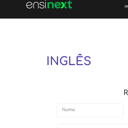
m
O melhor e m
completo cur
INGLÊS
Diferente de tudo o que viu e apr
“embromation”
R