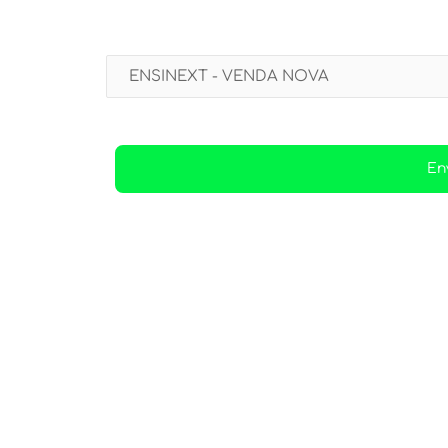
Selecione a unidade mais próxima: Venda Nova |
nsinext
o; para
té o avançado.