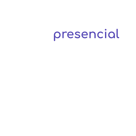
Online é bo
presencial
é
Referência em cursos presenciai
profissionalizantes e inglês. H
um futuro promissor para profis