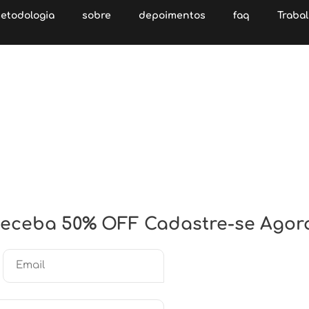
etodologia
sobre
depoimentos
faq
Traba
ais
so de
endeu até hoje! Chega de
eceba 50% OFF Cadastre-se Agor