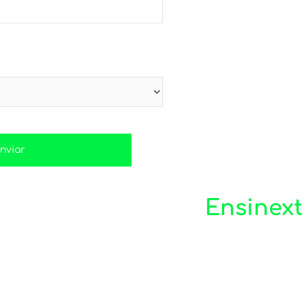
 Venda Nova | BH; Santa Luzia ou
Só quem é aluno
Ensinext
estuda assim
uma metodologia pedagógica inovadora, exclusiva e 
ssionais qualificados ensinando cada indivíduo no 