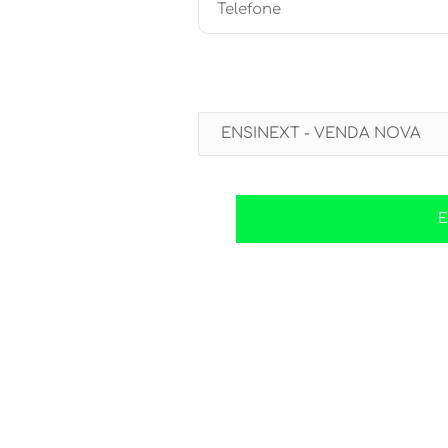
Selecione a unidade mais próxima:
Sete Lagoas:
A Ensinext usa 
com profi