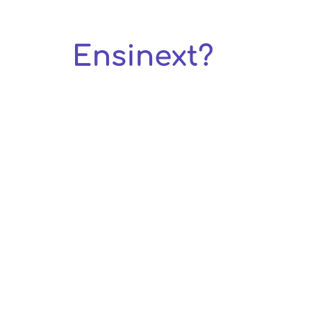
Como estudar n
Ensinext?
Você define a sua
grade de acordo
com a sua
necessidade. São
mais de 80
opções de
cursos!
Receba 50% OFF
Cadastre-se Ago