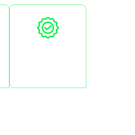
Certificações
internacionais
Certificações, Microsoft
Office Specialist (MOS),
do
TOEIC e TOELFEL