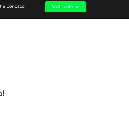
Matricule-se
lhe Conosco
a!