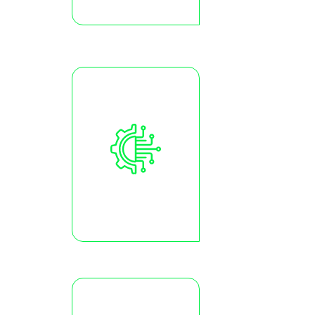
Redes e Manutenç
Tudo sobre redes, w
manutenção…
Tecnológicos
Assistente admin
Financeiro, RH,
pessoal, contábi