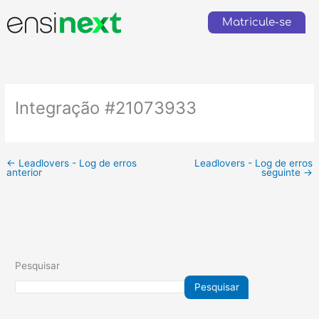
Ir
para
Matricule-se
o
conteúdo
Integração #21073933
←
Leadlovers - Log de erros
Leadlovers - Log de erros
anterior
seguinte
→
Pesquisar
Pesquisar